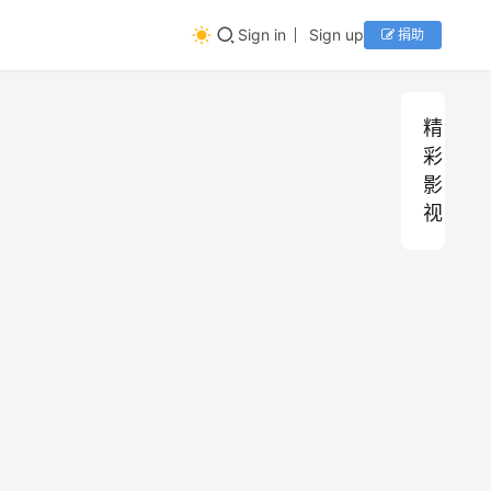
Sign in
Sign up
捐助
精
彩
影
视
吹
精
彩
梦
影
到
视
西
0
洲
0
91
0