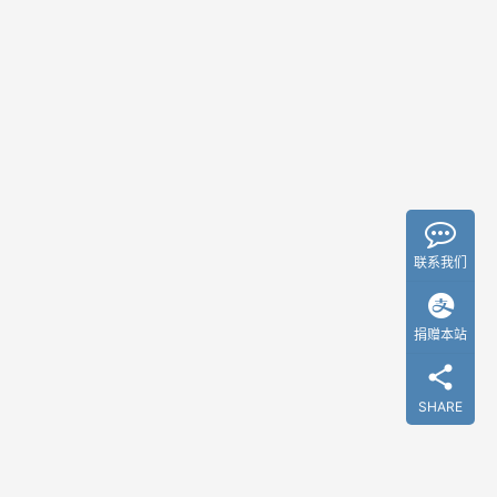
》
罗
精
彩
振
影
宇
视
2
0
0
0
2
104
5
“
0
时
联系我们
间
2025年1月
xujunzju
的
朋
捐赠本站
友
《
精
”
彩
青
影
跨
花
视
SHARE
年
瓷
0
演
》
0
讲
-
208