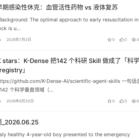
:早期感染性休克：血管活性药物 vs 液体复苏
Background: The optimal approach to early resuscitation in
ock is u…
u
2026年7月3日
0
0
4
 stars：K-Dense 把142 个科研 Skill 做成了「
registry」
ttps://github.com/K-Dense-AI/scientific-agent-skills 一句
把 142 个科学垂直领域（…
u
2026年6月30日
0
0
6
2026.06.25
sly healthy 4-year-old boy presented to the emergency