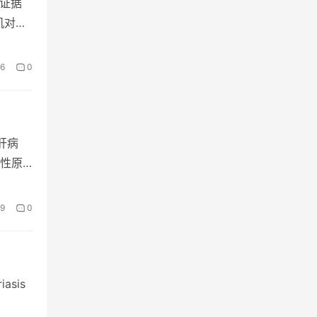
床证据
机对照
6
0
肝病
治性原
9
0
iasis