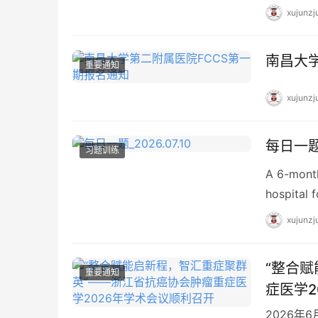
xujunzj
南昌大
重要通知
xujunzj
每日一题_
习题训练
A 6-month
hospital 
xujunzj
“整合
重要通知
症医学2
2026年