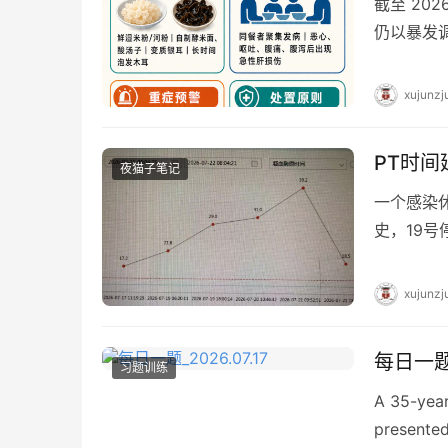
截至 202
仍以暴发
试验。其
xujunzj
PT时
夜猫子笔记
一个感染
史，19号
则，先补
xujunzj
每日一题_
习题训练
A 35-year
presented