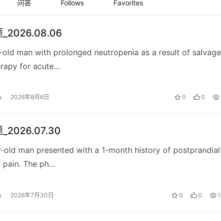
问答
Follows
Favorites
2026.08.06
-old man with prolonged neutropenia as a result of salvage
rapy for acute…
u
2026年8月6日
0
0
2026.07.30
-old man presented with a 1-month history of postprandial
c pain. The ph…
u
2026年7月30日
0
0
1