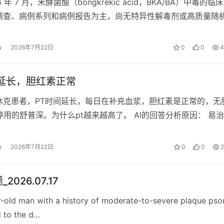
6 年 7 月，米酵菌酸（bongkrekic acid，BKA/BA）中毒的临
调查、病例系列和病例报告为主，尚无特异性解毒剂或高质量随
典型…
u
2026年7月22日
0
0
4
间延长，胆红素正常
休克患者，PT时间延长，每日在补充血浆，胆红素是正常的，无
停用的舒普深。为什么pt越来越高了。 AI的回答分析原因： 易
了2支维生素K，复查后，…
u
2026年7月22日
0
0
2
2026.07.17
-old man with a history of moderate-to-severe plaque psor
 to the d…