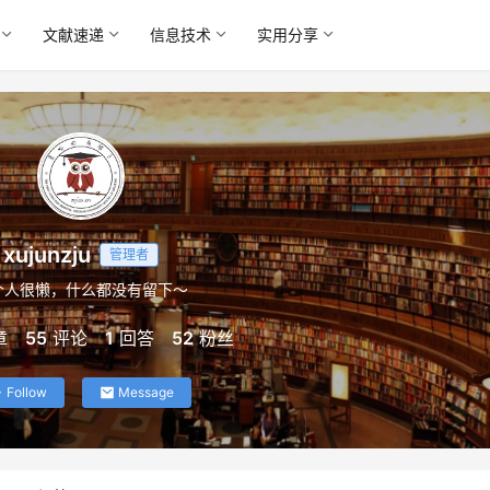
文献速递
信息技术
实用分享
xujunzju
管理者
个人很懒，什么都没有留下～
章
55
评论
1
回答
52
粉丝
Follow
Message