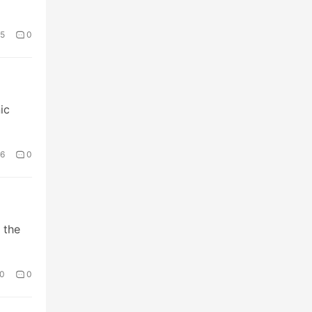
5
0
ic
6
0
 the
0
0