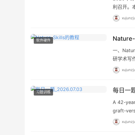
利召开。
员会承办，
xujunzj
Nature
软件硬件
一、Natur
研学术写作
xujunzj
每日一题_
习题训练
A 42-year
graft-ver
xujunzj