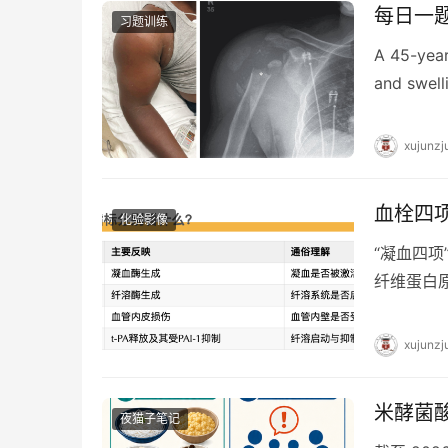
每日一题_
习题训练
A 45-year
and swelli
xujunzj
血栓四
化验影像
“凝血四项
纤维蛋白原
指凝血酶
xujunzj
米酵菌酸（
夜猫子笔记