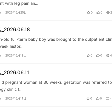
t with leg pain an…
u
2026年6月25日
0
0
2
2026.06.18
-old full-term baby boy was brought to the outpatient clin
week histor…
u
2026年6月18日
0
0
4
2026.06.11
ld pregnant woman at 30 weeks’ gestation was referred to
gy clinic f…
u
2026年6月11日
0
0
4