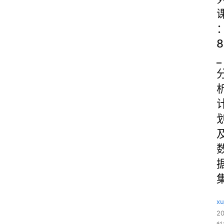
8
_
xu
2