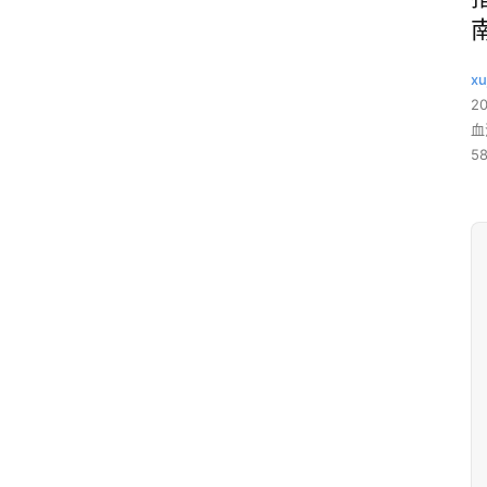
xu
2
血
58