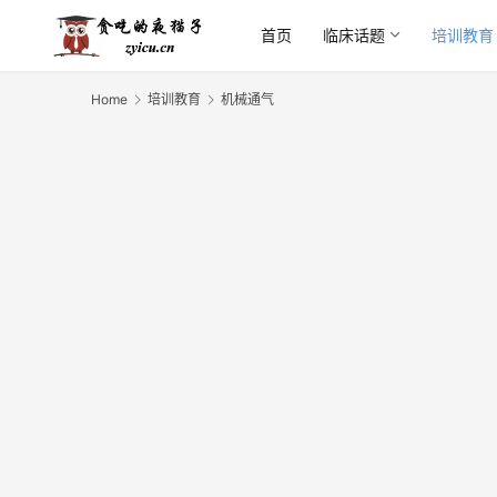
首页
临床话题
培训教育
Home
培训教育
机械通气