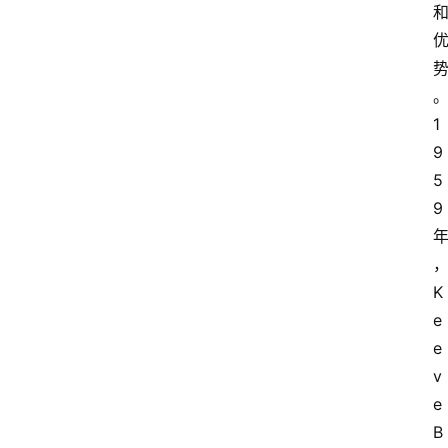
1
9
5
9
K
e
e
v
e 
B