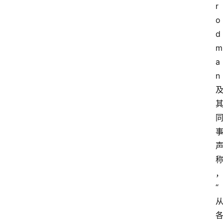
r
o
d
m
a
n
“