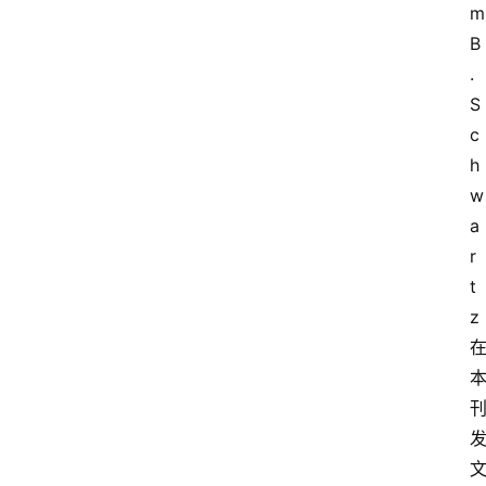
m 
B
. 
S
c
h
w
a
r
t
z