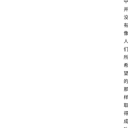
教
育
文
献
Sign in
Sign up
速
递
信
息
技
术
实
用
分
享