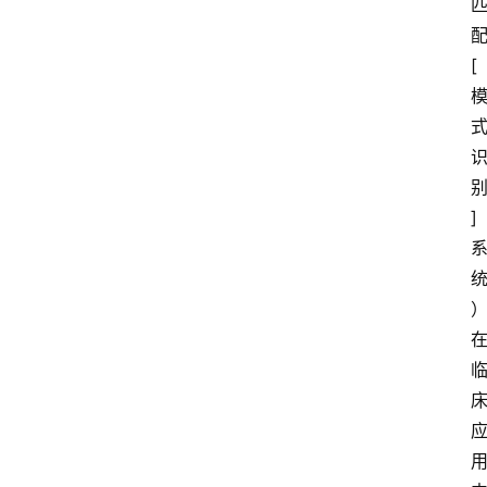
[
]
首
页
临
床
话
题
培
训