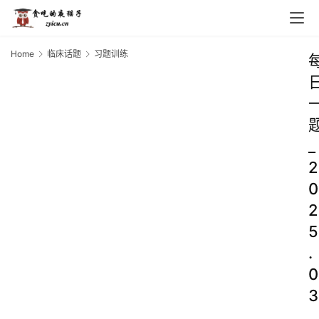
Home
临床话题
习题训练
_
2
0
2
5
.
0
3
.