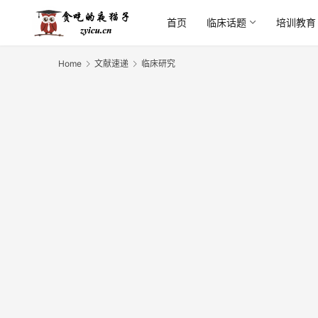
首页
临床话题
培训教育
Home
文献速递
临床研究