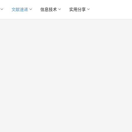
文献速递
信息技术
实用分享